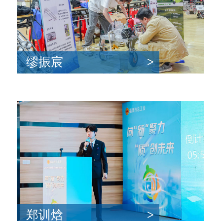
缪振宸
>
郑训焓
>