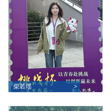
柴若瑶
>