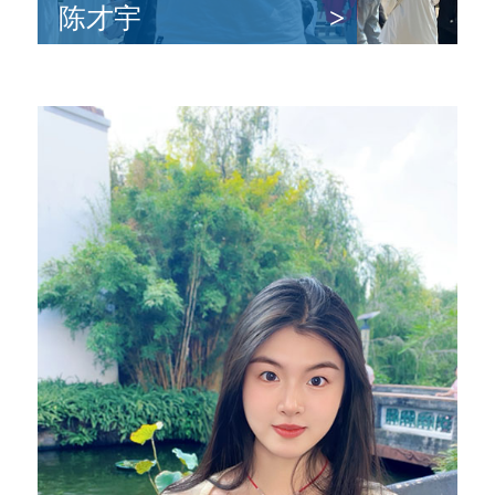
陈才宇
>