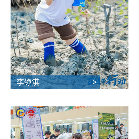
李铮淇
>