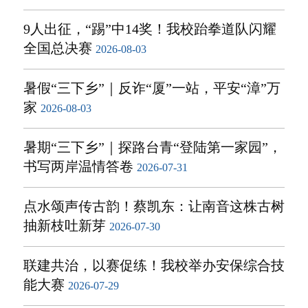
9人出征，“踢”中14奖！我校跆拳道队闪耀
全国总决赛
2026-08-03
暑假“三下乡”｜反诈“厦”一站，平安“漳”万
家
2026-08-03
暑期“三下乡”｜探路台青“登陆第一家园”，
书写两岸温情答卷
2026-07-31
点水颂声传古韵！蔡凯东：让南音这株古树
抽新枝吐新芽
2026-07-30
联建共治，以赛促练！我校举办安保综合技
能大赛
2026-07-29