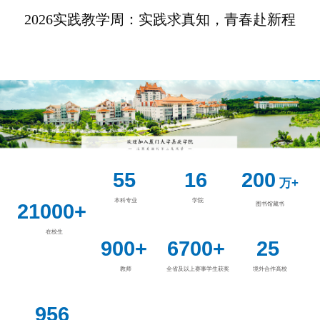
2026实践教学周：实践求真知，青春赴新程
55
16
200
万+
本科专业
学院
21000+
图书馆藏书
在校生
900+
6700+
25
教师
全省及以上赛事学生获奖
境外合作高校
956