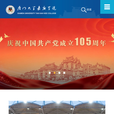
搜索
考生必读：秒懂“嘉庚”
中共厦门大学嘉庚学院第三次党代会专栏