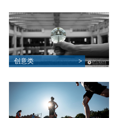
创意类
>