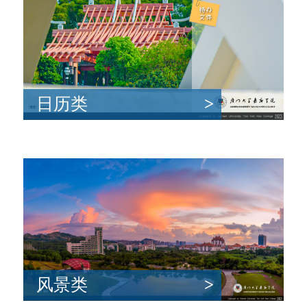
日历类
>
风景类
>