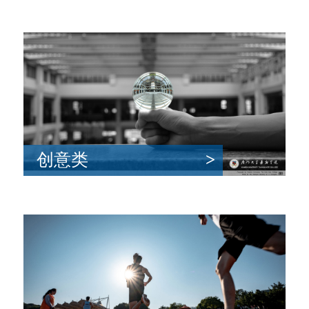
创意类
>