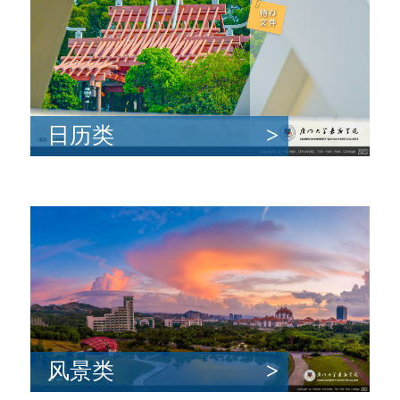
日历类
>
风景类
>