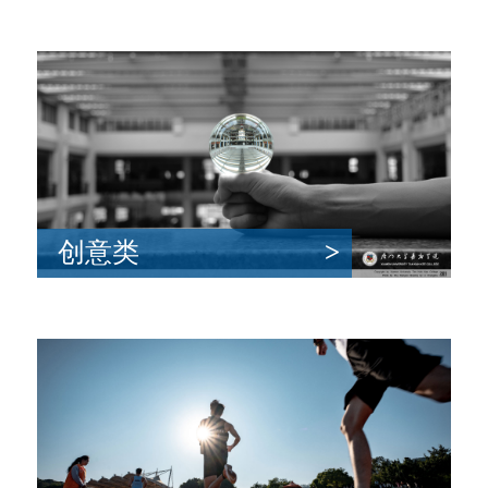
创意类
>