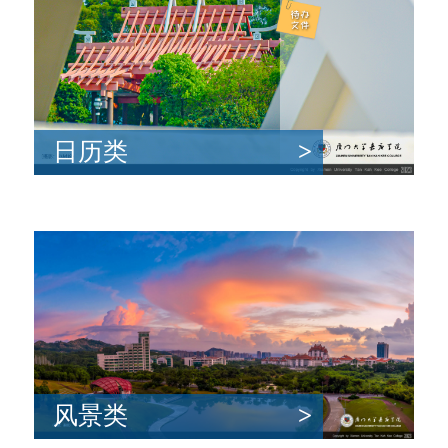
日历类
>
风景类
>