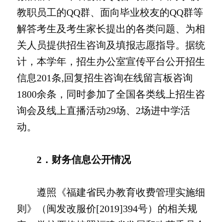
教职员工的QQ群、面向毕业校友的QQ群等
解答考生及考生家长提出的各类问题、为相
关人员提供招生咨询及填报志愿指导。据统
计，本学年，招生办公室宣传平台公开招生
信息201条,回复招生咨询在线留言板咨询
1800余条，同时参加了全国各类线上招生咨
询会及线上直播活动29场、2场进中学活
动。
2．财务信息公开情况
遵照《福建省民办教育收费管理实施细
则》（闽发改服价[2019]394号）的相关规