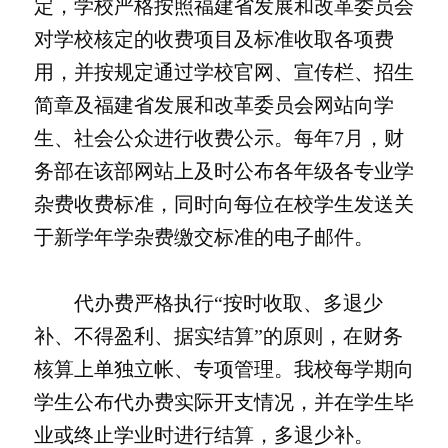
定，学校严格按照福建省发展和改革委员会
对学校核定的收费项目及标准收取各项费
用，并按规定通过学校官网、宣传栏、招生
简章及福建省发展和改革委员会网站向学
生、社会公众进行收费公示。每年7月，财
务部在该部网站上及时公布各年级各专业学
杂费收费标准，同时向每位在校学生发送关
于新学年学杂费缴交标准的电子邮件。
代办费严格执行“按时收取、多退少
补、不得盈利、据实结算”的原则，在财务
核算上单独立帐、专项管理。我校每学期向
学生公布代办费实际开支情况，并在学生毕
业或终止学业时进行结算，多退少补。