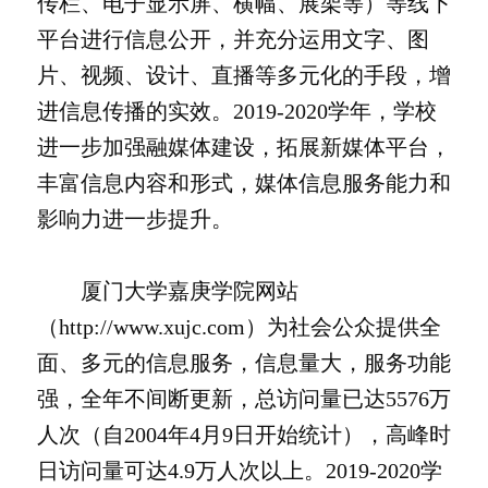
传栏、电子显示屏、横幅、展架等）等线下
平台进行信息公开，并充分运用文字、图
片、视频、设计、直播等多元化的手段，增
进信息传播的实效。2019-2020学年，学校
进一步加强融媒体建设，拓展新媒体平台，
丰富信息内容和形式，媒体信息服务能力和
影响力进一步提升。
厦门大学嘉庚学院网站
（http://www.xujc.com）为社会公众提供全
面、多元的信息服务，信息量大，服务功能
强，全年不间断更新，总访问量已达5576万
人次（自2004年4月9日开始统计），高峰时
日访问量可达4.9万人次以上。2019-2020学