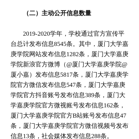
（二）主动公开信息数量
2019-2020学年，学校通过官方宣传平
台总计发布信息8545条。其中，厦门大学嘉
庚学院网站发布信息1282条，厦门大学嘉庚
学院新浪官方微博（@厦门大学嘉庚学院@
厦小嘉）发布信息5817条，厦门大学嘉庚学
院官方微信发布信息547条，厦门大学嘉庚
学院官方抖音账号发布信息389条，厦门大
学嘉庚学院官方微视账号发布信息162条，
厦门大学嘉庚学院官方B站账号发布信息47
条，厦门大学嘉庚学院官方微信视频号发布
信息13条，社会媒体发布信息288条。