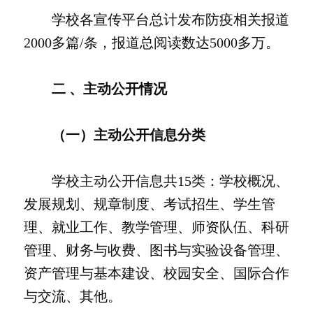
学校各宣传平台总计发布防疫相关报道
2000多篇/条，报道总阅读数达5000多万。
二 、主动公开情况
（一）主动公开信息分类
学校主动公开信息共15类：学校概况、
发展规划、规章制度、考试招生、学生管
理、就业工作、教学管理、师资队伍、科研
管理、财务与收费、图书与实验设备管理、
资产管理与基本建设、校园安全、国际合作
与交流、其他。