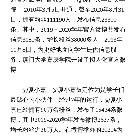
院 于2010年3月5日开通，截至2020年8月31
日，拥有粉丝111190人，发布信息23300
条。其中，2019－2020学年官方微博共发布
信息3180条，增长粉丝38000多人。2013年
11月8日，为更好地面向学生提供信息服
务，厦门大学嘉庚学院开设了拟人化官方微
博
@厦小嘉。@厦小嘉被定位为是学子们
最贴心的小伙伴，经过7年的运行，@厦小
嘉已经拥有90万名粉丝，发布了15434条微
博，其中2019-2020学年发布微博2637条，
增长粉丝近38万人。在微博举办的2020#为