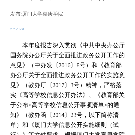
发布:厦门大学嘉庚学院
2020-10-31
本年度报告深入贯彻《中共中央办公厅
国务院办公厅关于全面推进政务公开工作的
意见》（中办发〔2016〕8号）和《教育部
办公厅关于全面推进政务公开工作的实施意
见》（教办厅〔2017〕3号）精神，严格落
实《高等学校信息公开办法》、《教育部关
于公布<高等学校信息公开事项清单>的通
知》（教办函〔2014〕23号，以下简称清
单）和《厦门大学信息公开实施细则（试
行）》等文件要求，根据厦门大学嘉庚学院