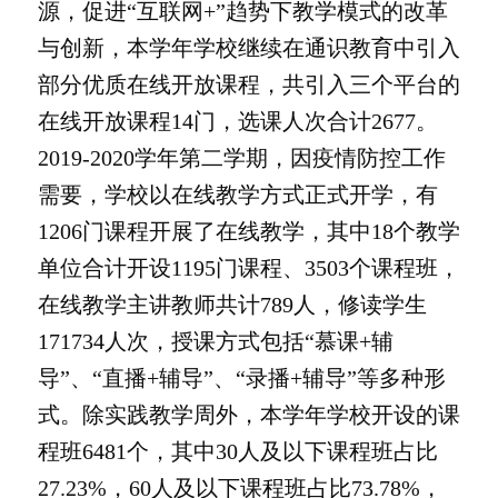
源，促进“互联网+”趋势下教学模式的改革
与创新，本学年学校继续在通识教育中引入
部分优质在线开放课程，共引入三个平台的
在线开放课程14门，选课人次合计2677。
2019-2020学年第二学期，因疫情防控工作
需要，学校以在线教学方式正式开学，有
1206门课程开展了在线教学，其中18个教学
单位合计开设1195门课程、3503个课程班，
在线教学主讲教师共计789人，修读学生
171734人次，授课方式包括“慕课+辅
导”、“直播+辅导”、“录播+辅导”等多种形
式。除实践教学周外，本学年学校开设的课
程班6481个，其中30人及以下课程班占比
27.23%，60人及以下课程班占比73.78%，