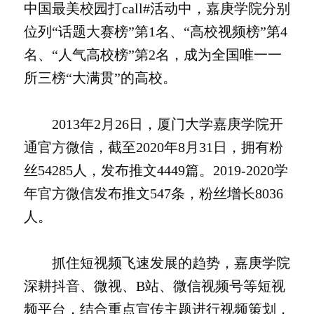
中国最美校园打call#活动中，嘉庚学院分别
位列“话题大赛榜”第1名、“高校视频榜”第4
名、“人气高校榜”第2名，成为全国唯一一
所三榜“大满贯”的高校。
2013年2月26日，厦门大学嘉庚学院开
通官方微信，截至2020年8月31日，拥有粉
丝54285人，发布推文4449篇。2019-2020学
年官方微信发布推文547条，粉丝增长8036
人。
抓住短视频飞速发展的趋势，嘉庚学院
深耕抖音、微视、B站、微信视频号等短视
频平台，结合重点宣传主题进行视频策划，