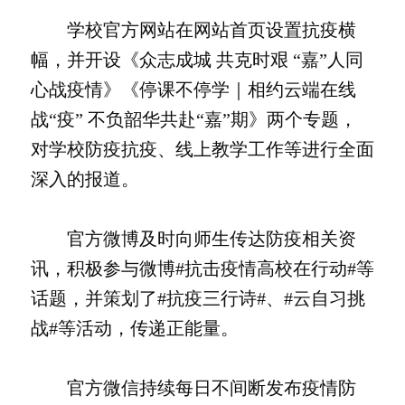
学校官方网站在网站首页设置抗疫横
幅，并开设《众志成城 共克时艰 “嘉”人同
心战疫情》《停课不停学｜相约云端在线
战“疫” 不负韶华共赴“嘉”期》两个专题，
对学校防疫抗疫、线上教学工作等进行全面
深入的报道。
官方微博及时向师生传达防疫相关资
讯，积极参与微博#抗击疫情高校在行动#等
话题，并策划了#抗疫三行诗#、#云自习挑
战#等活动，传递正能量。
官方微信持续每日不间断发布疫情防