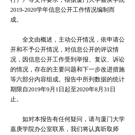
2019-2020学年信息公开工作情况编制而
成。
全文由概述，主动公开情况，依申请公
开和不予公开情况，对信息公开的评议情
况，因信息公开工作受到举报、复议、诉讼
的情况，存在的主要问题和下一步改进措施
等六部分内容组成。报告中所列数据的统计
期限自2019年9月1日起至2020年8月31日
止。
如对本报告有任何疑问，请与厦门大学
嘉庚学院办公室联系，我们将认真听取师