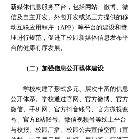
新媒体信息服务平台，包括网站、微博、微
信及自主开发、外包开发或第三方提供的移
动互联应用程序（APP）等平台的建设和管
理进行规范，促进了校园新媒体信息发布平
台的健康有序发展。
（二）加强信息公开载体建设
学校构建了形式多元、层次丰富的信息
公开体系。学校通过官网、官方微博、官方
微信、手机网、官方抖音账号、官方微视账
号、官方B站账号、微信视频号等线上平台
与校报、校园广播、校园公共宣传空间（宣