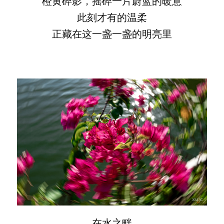
橙黄碎影，摇碎一片蔚蓝的暖意
此刻才有的温柔
正藏在这一盏一盏的明亮里
在水之畔