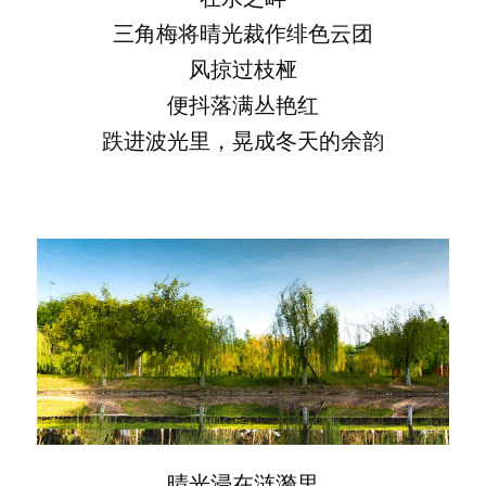
三角梅将晴光裁作绯色云团
风掠过枝桠
便抖落满丛艳红
跌进波光里，晃成冬天的余韵
晴光浸在涟漪里