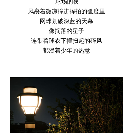
球场的夜
风裹着微凉撞进挥拍的弧度里
网球划破深蓝的天幕
像摘落的星子
连带着球衣下摆扫起的碎风
都浸着少年的热意