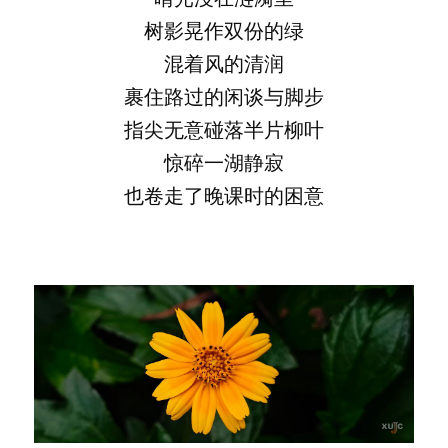
树影晃作双份的绿
混着风的清润
裹住路过的闲谈与脚步
指尖无意碰落半片柳叶
惊碎一湖静寂
也卷走了晚课时的困意