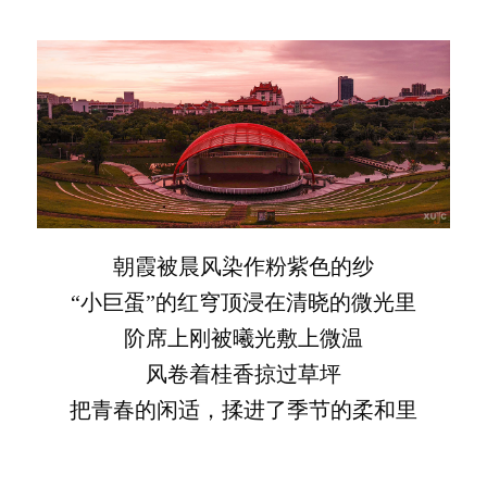
朝霞被晨风染作粉紫色的纱
“小巨蛋”的红穹顶浸在清晓的微光里
阶席上刚被曦光敷上微温
风卷着桂香掠过草坪
把青春的闲适，揉进了季节的柔和里