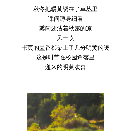
秋冬把暖黄绣在了草丛里
课间蹲身细看
瓣间还沾着秋露的凉
风一吹
书页的墨香都染上了几分明黄的暖
这是时节在校园角落里
递来的明黄欢喜