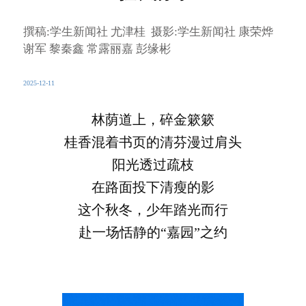
撰稿:学生新闻社 尤津桂 摄影:学生新闻社 康荣烨
谢军 黎秦鑫 常露丽嘉 彭缘彬
2025-12-11
林荫道上，碎金簌簌
桂香混着书页的清芬漫过肩头
阳光透过疏枝
在路面投下清瘦的影
这个秋冬，少年踏光而行
赴一场恬静的“嘉园”之约