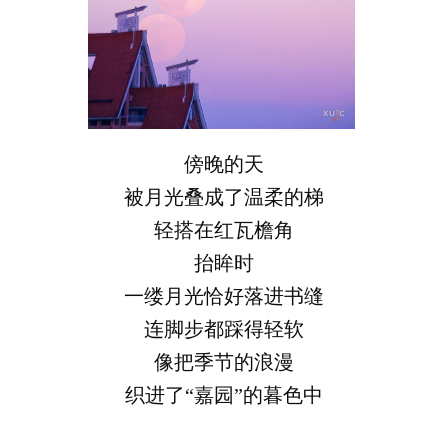
傍晚的天
被月光叠成了温柔的梯
轻搭在红瓦檐角
抬眸时
一缕月光恰好落进书缝
连脚步都踩得轻软
像把季节的浪漫
织进了“嘉园”的暮色中