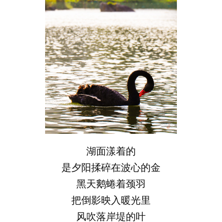
湖面漾着的
是夕阳揉碎在波心的金
黑天鹅蜷着颈羽
把倒影映入暖光里
风吹落岸堤的叶