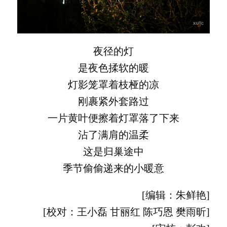
夜径的灯
是夜色揉软的暖
灯影笼罩着枝桠的凉
刚裹紧外套路过
一片黄叶便擦着灯罩落了下来
沾了满肩的温柔
这是归巢途中
季节偷偷递来的小暖意
[编辑：朱鲜艳]
[校对：王小磊 甘丽红 陈巧恩 樊雨昕]