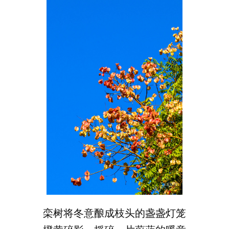
栾树将冬意酿成枝头的盏盏灯笼