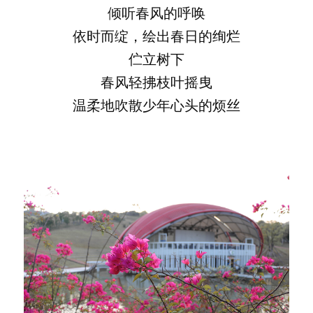
倾听春风的呼唤
依时而绽，绘出春日的绚烂
伫立树下
春风轻拂枝叶摇曳
温柔地吹散少年心头的烦丝