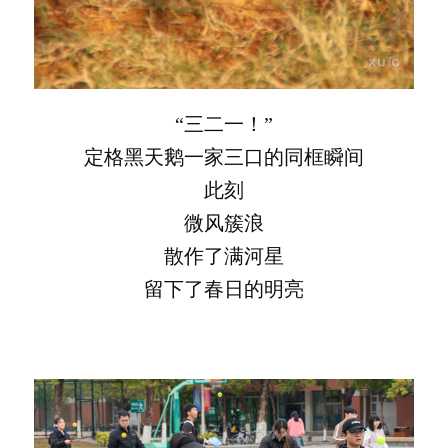
“三二一！”
定格黑天鹅一家三口的同框瞬间
此刻
微风簇浪
散作了满河星
留下了春日的明亮