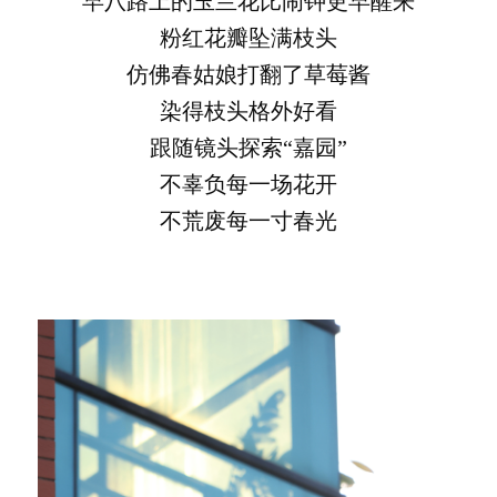
早八路上的玉兰花比闹钟更早醒来
粉红花瓣坠满枝头
仿佛春姑娘打翻了草莓酱
染得枝头格外好看
跟随镜头探索“嘉园”
不辜负每一场花开
不荒废每一寸春光