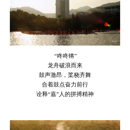
“咚咚锵”
龙舟破浪而来
鼓声激昂，桨桡齐舞
合着鼓点奋力前行
诠释“嘉”人的拼搏精神