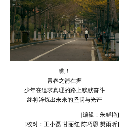
瞧！
青春之箭在握
少年在追求真理的路上默默奋斗
终将淬炼出未来的坚韧与光芒
[编辑：朱鲜艳]
[校对：王小磊 甘丽红 陈巧恩 樊雨昕]