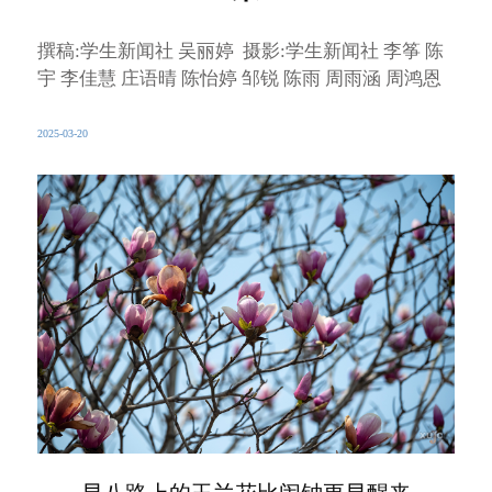
撰稿:学生新闻社 吴丽婷 摄影:学生新闻社 李筝 陈
宇 李佳慧 庄语晴 陈怡婷 邹锐 陈雨 周雨涵 周鸿恩
2025-03-20