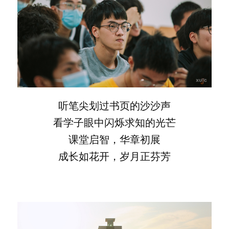
听笔尖划过书页的沙沙声
看学子眼中闪烁求知的光芒
课堂启智，华章初展
成长如花开，岁月正芬芳