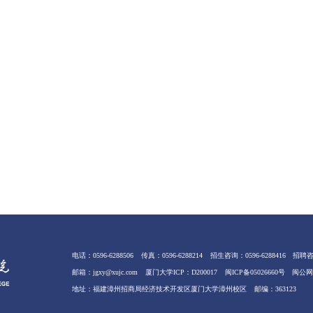
电话：0596-6288506
传真：0596-6288214
招生咨询：0596-6288416
招聘咨询
邮箱：jgxy@xujc.com
厦门大学ICP：D200017
闽ICP备05026660号
闽公网安
地址：福建漳州招商局经济技术开发区厦门大学漳州校区
邮编：363123