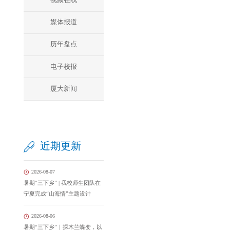
媒体报道
历年盘点
电子校报
厦大新闻
近期更新
2026-08-07
暑期“三下乡” | 我校师生团队在
宁夏完成“山海情”主题设计
2026-08-06
暑期“三下乡”｜探木兰蝶变，以