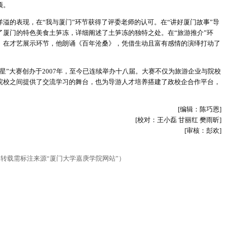
项。
的表现，在“我与厦门”环节获得了评委老师的认可。在“讲好厦门故事”导
了厦门的特色美食土笋冻，详细阐述了土笋冻的独特之处。在“旅游推介”环
。在才艺展示环节，他朗诵《百年沧桑》，凭借生动且富有感情的演绎打动了
”大赛创办于2007年，至今已连续举办十八届。大赛不仅为旅游企业与院校
院校之间提供了交流学习的舞台，也为导游人才培养搭建了政校企合作平台，
[编辑：陈巧恩]
[校对：王小磊 甘丽红 樊雨昕]
[审核：彭欢]
（转载需标注来源“厦门大学嘉庚学院网站”）