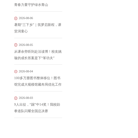
青春力量守护绿水青山
2026-08-06
暑期“三下乡”｜筑梦启新程，课
堂润童心
2026-08-05
从课余旁听到赴法读博！校友姚
璇的成长答案是下“笨功夫”
2026-08-04
100多万册图书整体移位！图书
馆完成大规模馆藏布局优化工作
2026-08-03
9人出征，“踢”中14奖！我校跆
拳道队闪耀全国总决赛