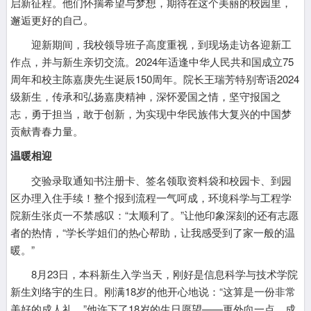
启新征程。他们怀揣希望与梦想，期待在这个美丽的校园里，
邂逅更好的自己。
迎新期间，我校领导班子高度重视，到现场走访各迎新工
作点，并与新生亲切交流。2024年适逢中华人民共和国成立75
周年和校主陈嘉庚先生诞辰150周年。院长王瑞芳特别寄语2024
级新生，传承和弘扬嘉庚精神，深怀爱国之情，坚守报国之
志，勇于担当，敢于创新，为实现中华民族伟大复兴的中国梦
贡献青春力量。
温暖相迎
交验录取通知书注册卡、签名领取资料袋和校园卡、到园
区办理入住手续！整个报到流程一气呵成，环境科学与工程学
院新生张贞一不禁感叹：“太顺利了。”让他印象深刻的还有志愿
者的热情，“学长学姐们的热心帮助，让我感受到了家一般的温
暖。”
8月23日，本科新生入学当天，刚好是信息科学与技术学院
新生刘络宇的生日。刚满18岁的他开心地说：“这算是一份非常
美好的成人礼。”他许下了18岁的生日愿望——更外向一点，成