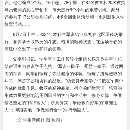
训。他们编成4个营、16个连、78个排，在87名教官和20名教指
导员老师的悉心带领下，每天进行8个小时的艰苦训练。此外，
还参与了17公里徒步拉练、4场全团集体活动和一系列新生入学
教育活动……
9月7日上午，2024年本科生军训结业典礼在北区田径场举
行。参训学子以昂扬的斗志、饱满的精神状态，在这场青春的
历练中交出了一份亮丽的答卷。
党委副书记、学生军训工作领导小组组长杨云良在军训总
结讲话中为参训学子点赞。“军训一阵子，受益一辈子。通过两
周的军训，同学们锻炼了强壮健康的体魄、锤炼了拼搏进取的
斗志、淬炼了团结协作的品质。”杨云良希望学子们把在军训中
养成的优良作风、收获的精神品格、树立的纪律意识、培育的
集体力量更好地运用到日后的学习和生活中。修身立德，争做
信念坚定的“精神富人”；求真务实，争做敏而好学的“求知达
人”；脚踏实地，争做知行合一的“行动巨人”。
（文 学生新闻社 图 陈雨）