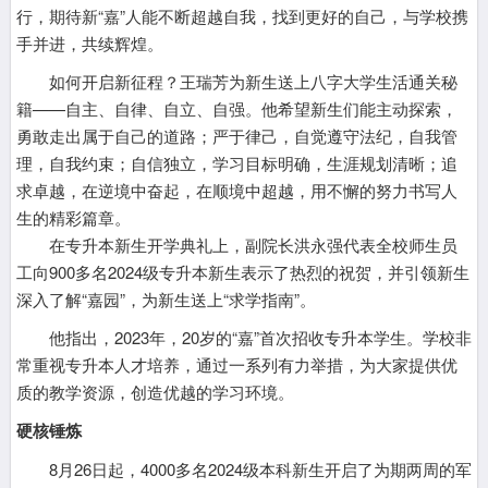
行，期待新“嘉”人能不断超越自我，找到更好的自己，与学校携
手并进，共续辉煌。
如何开启新征程？王瑞芳为新生送上八字大学生活通关秘
籍——自主、自律、自立、自强。他希望新生们能主动探索，
勇敢走出属于自己的道路；严于律己，自觉遵守法纪，自我管
理，自我约束；自信独立，学习目标明确，生涯规划清晰；追
求卓越，在逆境中奋起，在顺境中超越，用不懈的努力书写人
生的精彩篇章。
在专升本新生开学典礼上，副院长洪永强代表全校师生员
工向900多名2024级专升本新生表示了热烈的祝贺，并引领新生
深入了解“嘉园”，为新生送上“求学指南”。
他指出，2023年，20岁的“嘉”首次招收专升本学生。学校非
常重视专升本人才培养，通过一系列有力举措，为大家提供优
质的教学资源，创造优越的学习环境。
硬核锤炼
8月26日起，4000多名2024级本科新生开启了为期两周的军