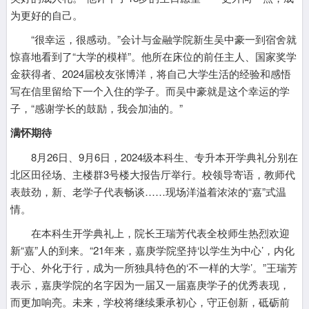
为更好的自己。
“很幸运，很感动。”会计与金融学院新生吴中豪一到宿舍就
惊喜地看到了“大学的模样”。他所在床位的前任主人、国家奖学
金获得者、2024届校友张博洋，将自己大学生活的经验和感悟
写在信里留给下一个入住的学子。而吴中豪就是这个幸运的学
子，“感谢学长的鼓励，我会加油的。”
满怀期待
8月26日、9月6日，2024级本科生、专升本开学典礼分别在
北区田径场、主楼群3号楼大报告厅举行。校领导寄语，教师代
表鼓劲，新、老学子代表畅谈……现场洋溢着浓浓的“嘉”式温
情。
在本科生开学典礼上，院长王瑞芳代表全校师生热烈欢迎
新“嘉”人的到来。“21年来，嘉庚学院坚持‘以学生为中心’，内化
于心、外化于行，成为一所独具特色的‘不一样的大学’。”王瑞芳
表示，嘉庚学院的名字因为一届又一届嘉庚学子的优秀表现，
而更加响亮。未来，学校将继续秉承初心，守正创新，砥砺前