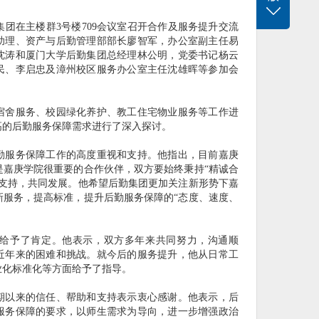
团在主楼群3号楼709会议室召开合作及服务提升交流
助理、资产与后勤管理部部长廖智军，办公室副主任易
沈涛和厦门大学后勤集团总经理林公明，党委书记杨云
民、李启忠及漳州校区服务办公室主任沈雄晖等参加会
舍服务、校园绿化养护、教工住宅物业服务等工作进
高的后勤服务保障需求进行了深入探讨。
服务保障工作的高度重视和支持。他指出，目前嘉庚
是嘉庚学院很重要的合作伙伴，双方要始终秉持“精诚合
互支持，共同发展。他希望后勤集团更加关注新形势下嘉
新服务，提高标准，提升后勤服务保障的“态度、速度、
予了肯定。他表示，双方多年来共同努力，沟通顺
近年来的困难和挑战。就今后的服务提升，他从日常工
业化标准化等方面给予了指导。
以来的信任、帮助和支持表示衷心感谢。他表示，后
服务保障的要求，以师生需求为导向，进一步增强政治