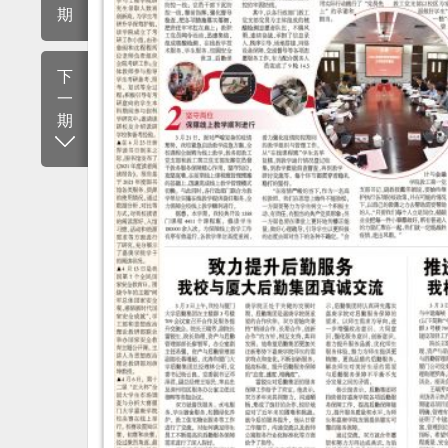
期
下
一
期