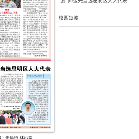
“嘉”师金亮当选思明区人大代表
校园短波
编：朱鲜艳 林妙亭