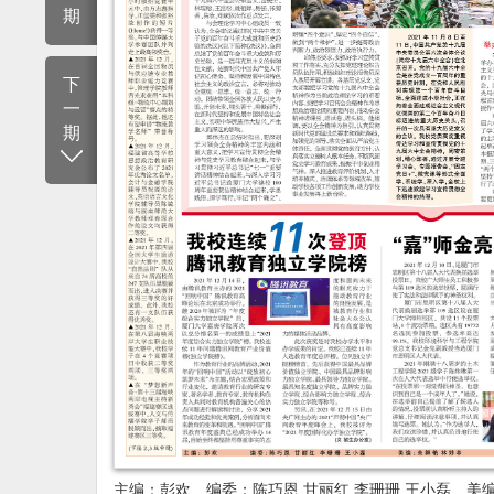
期
下
一
期
主编：彭欢 编委：陈巧恩 甘丽红 李珊珊 王小磊 美